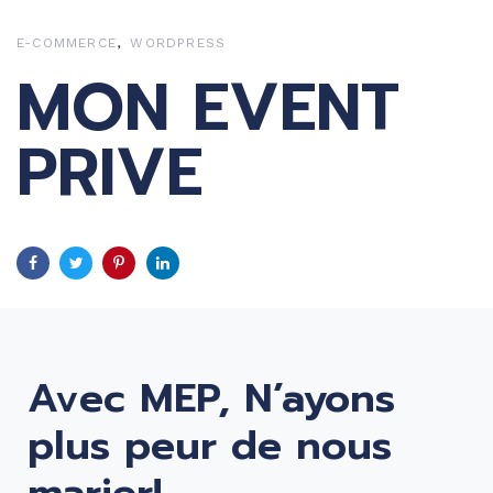
Skip
Skip
links
to
E-COMMERCE
WORDPRESS
MON EVENT
primary
navigation
Skip
PRIVE
to
content
Avec MEP, N’ayons
plus peur de nous
marier!